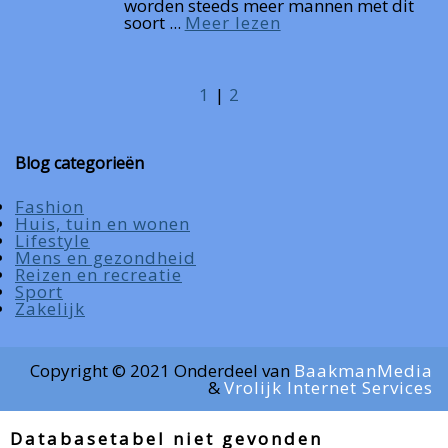
worden steeds meer mannen met dit
soort ...
Meer lezen
1
2
Blog categorieën
Fashion
Huis, tuin en wonen
Lifestyle
Mens en gezondheid
Reizen en recreatie
Sport
Zakelijk
Copyright © 2021 Onderdeel van
BaakmanMedia
&
Vrolijk Internet Services
Databasetabel niet gevonden