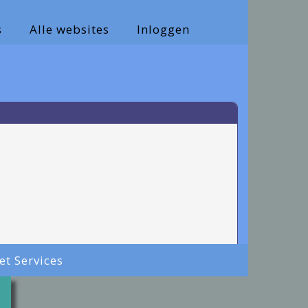
s
Alle websites
Inloggen
net Services