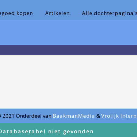
tegoed kopen
Artikelen
Alle dochterpagina'
© 2021 Onderdeel van
BaakmanMedia
&
Vrolijk Inter
Databasetabel niet gevonden