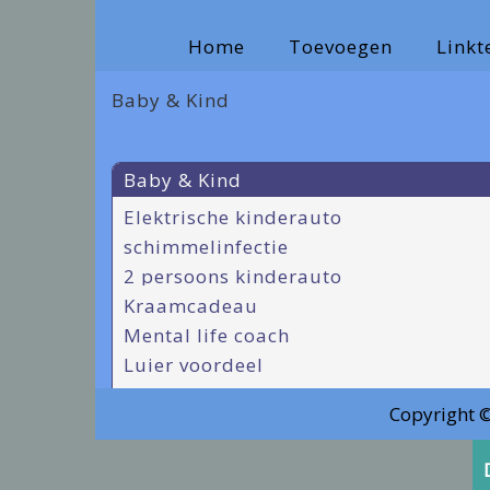
Home
Toevoegen
Link
Baby & Kind
Baby & Kind
Elektrische kinderauto
schimmelinfectie
2 persoons kinderauto
Kraamcadeau
Mental life coach
Luier voordeel
oorpiercings staal
Copyright 
gezondheid-web.nl
Newborn shoot
lovely4kidz.nl