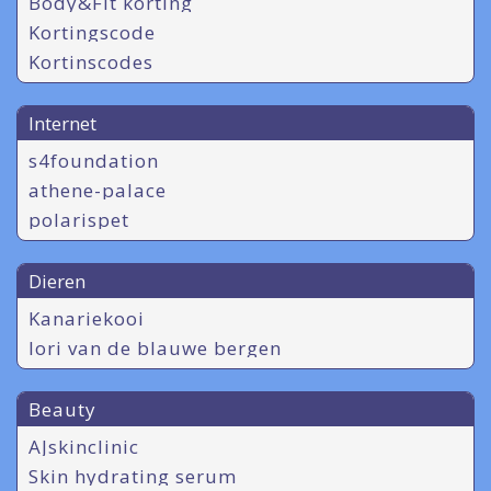
Body&Fit korting
Kortingscode
Kortinscodes
Internet
s4foundation
athene-palace
polarispet
Dieren
Kanariekooi
lori van de blauwe bergen
Beauty
AJskinclinic
Skin hydrating serum