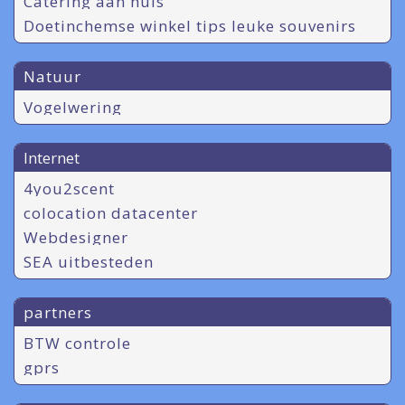
Catering aan huis
Doetinchemse winkel tips leuke souvenirs
Natuur
Vogelwering
Internet
4you2scent
colocation datacenter
Webdesigner
SEA uitbesteden
partners
BTW controle
gprs